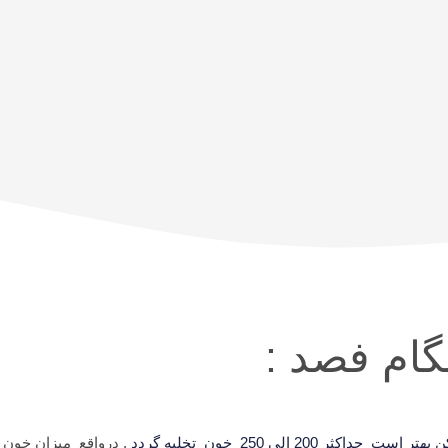
گام فصد :
2 الی 250 خون تخلیه گردد
. درواقع میزان خون 