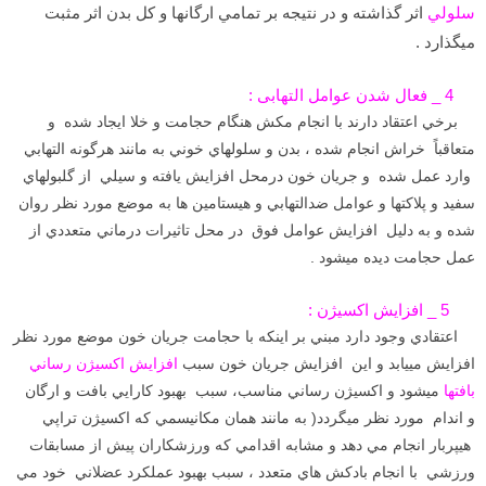
سلولي
اثر گذاشته و در نتيجه بر تمامي ارگانها و كل بدن اثر مثبت
ميگذارد .
4 _ فعال شدن عوامل التهابی :
برخي اعتقاد دارند با انجام مكش هنگام حجامت و خلا ايجاد شده و
متعاقباً خراش انجام شده ، بدن و سلولهاي خوني به مانند هرگونه التهابي
وارد عمل شده و جريان خون درمحل افزايش يافته و سيلي از گلبولهاي
سفيد و پلاكتها و عوامل ضدالتهابي و هيستامين ها به موضع مورد نظر روان
شده و به دليل افزايش عوامل فوق در محل تاثيرات درماني متعددي از
عمل حجامت ديده ميشود .
5 _ افزایش اکسیژن :
اعتقادي وجود دارد مبني بر اينكه با حجامت جریان خون موضع مورد نظر
افزایش مییابد و این افزايش جريان خون سبب
افزايش اكسيژن رساني
بافتها
ميشود و اكسيژن رساني مناسب، سبب بهبود كارايي بافت و ارگان
و اندام مورد نظر ميگردد( به مانند همان مكانيسمي كه اكسيژن تراپي
هيپربار انجام مي دهد و مشابه اقدامي كه ورزشكاران پيش از مسابقات
ورزشي با انجام بادكش هاي متعدد ، سبب بهبود عملكرد عضلاني خود مي