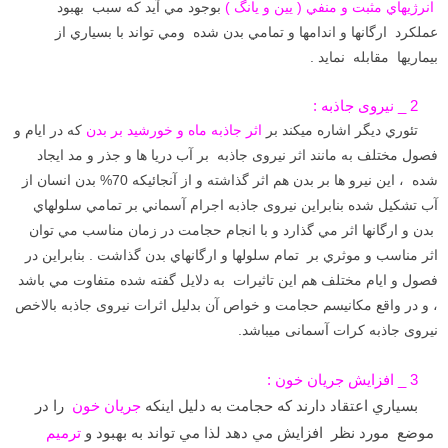
انرژيهاي مثبت و منفي ( يين و يانگ )
بوجود مي آيد كه سبب بهبود
عملكرد ارگانها و اندامها و تمامي بدن شده ومي تواند با بسياري از
بيماريها مقابله نمايد .
2 _ نیروی جاذبه :
تئوري ديگر اشاره مي­كند بر
اثر جاذبه ماه و خورشيد بر بدن
كه در ايام و
فصول مختلف به مانند اثر نیروی جاذبه بر آب دريا ها و جذر و مد ايجاد
شده ، اين نيرو ها بر بدن هم اثر گذاشته و از آنجائيكه 70% بدن انسان از
آب تشكيل شده بنابراين نیروی جاذبه اجرام آسماني بر تمامي سلولهاي
بدن و ارگانها اثر مي گذارد و با انجام حجامت در زمان مناسب مي توان
اثر مناسب و موثري بر تمام سلولها و ارگانهاي بدن گذاشت . بنابراين در
فصول و ایام مختلف هم اين تاثيرات به دلايل گفته شده متفاوت مي باشد
، و در واقع مکانیسم حجامت و خواص آن بدلیل اثرات نیروی جاذبه بالاخص
نیروی جاذبه کرات آسمانی میباشد.
3 _ افزایش جریان خون :
بسياري اعتقاد دارند كه حجامت به دليل اينكه
جريان خون
را در
موضع مورد نظر افزايش مي دهد لذا مي تواند به بهبود و
ترميم