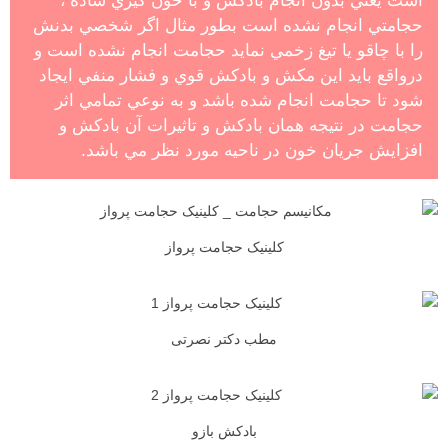
است يعني بدون انجام بادكش و با خون گيري ساده ،
حجامتي انجام نشده است بطور مثال اگر شخصي بدنش
را با چاقو يا تيغ زخمي نمايد حجامت انجام نشده است و
درواقع بايد اين مكش و بادكش قوي و فشار منفي ايجاد
شود تا حجامت انجام شده باشد و به نوعي تمامي اثر
حجامت در نتيجه همان بادكش و تاثيرات آن بادكش و
افزايش جريان خون در ناحيه مورد نظر مي باشد.
کلینیک حجامت پرواز
مطب دکتر نصرتی
بادکش بازو