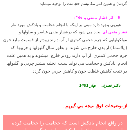
گردند) و همین امر مکانیسم حجامت را توجیه مینماید .
6 _ اثر فشار منفی و خلا” :
تئوريي وجود دارد مبني بر اينكه با انجام حجامت و بادكش مورد ظر
فشار منفي اي
ايجاد مي شود كه درفشار منفي عناصر و سلولها و
ارند زودتر از قسمت مايع خون
مولكولهايي كه جرم حجمي كمتري از آب د
( پلاسما ) از بدن خارج مي شوند و بطور مثال گلبولها و چربيها كه
جرم حجمي كمتري از آب دارند زودتر خارج ميشوند و به همين علت
انجام بادكش و حجامت مي تواند سبب تخليه بيشتر چربي و گلبولها
در نتيجه كاهش غلظت خون و كاهش چربي خون گردد.
دکتر نصرتی _ بهار 1401
از توضيحات
فوق نتيجه مي گيريم :
در واقع انجام بادكش است كه حجامت را حجامت كرده