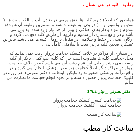
وظایف کلیه در بدن انسان :
همانطور که اطلاع دارید کلیه ها نقش مهمی در تعادل آب و الكتروليت ها (
سدیم و پتاسیم و… ) در بدن به عهده داشته و مهمترین وظیفه آن هم دفع
سموم و مواد و داروهای اضافی و بیش از حد نیاز وارد شده به بدن می
باشد و در واقع بسیاری از سموم و داروها از طریق کلیه دفع می گردد و
ارگان اصلی در حفظ و سلامتی در مقابل داروها ، کلیه ها می باشند بنابراین
عملکرد صحیح کلیه برابر است با سلامتی کامل بدن .
در بسیاری از مراکز بر خلاف کلینیک حجامت پرواز دقت نمی نمایند که
محل حجامت کلیه ها متفاوت است چرا که کلیه چپ کمی بالاتر از کلیه
راست می باشد و دلیل این عدم دقت اين می باشد که بر خلاف حجامت
پرواز در مراکز دیگر اصلاً حجامت زیر نظر پزشک انجام نمی گیرد و در
واقع درآنجا پزشکی حضور ندارد ولیکن اینجانب ( دکتر نصرتی) هر روزه در
کلینیک حجامت پرواز حضور داشته و بر نحوه انجام حجامت ها نظارت می
نمایم.
دکتر نصرتی _ بهار 1401
حجامت کلیه _ کلینیک حجامت پرواز
ساعت كار مطب