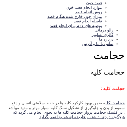
فصد خون
موارد انجام فصد خون
روش انجام فصد
میزان خون خارج شده هنگام فصد
فاصله انجام فصد
توصیه های لازم برای انجام فصد
زالو درمانی
گالری تصاوير
درباره ما
تماس با ما و آدرس
حجامت
حجامت
كليه
حجامت کلیه :
حجامت کلی
ه ضمن بهبود کارکرد کلیه ها در حفظ سلامتی انسان و دفع
سموم از بدن و جلوگیری از تشکیل سنگ کلیه بسیار موثر و مفید میباشد
.
در کلینیک حجامت پرواز حجامت کلیه ها به نحوی انجام می گردد که
هیچگونه دردي نداشته و عارضه ای هم بجا نمی گذارد
.