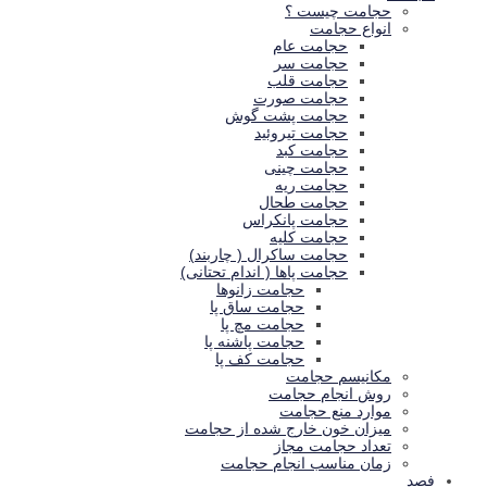
حجامت چيست ؟
انواع حجامت
حجامت عام
حجامت سر
حجامت قلب
حجامت صورت
حجامت پشت گوش
حجامت تیروئید
حجامت كبد
حجامت چینی
حجامت ريه
حجامت طحال
حجامت پانکراس
حجامت كليه
حجامت ساکرال ( چاربند)
حجامت پاها ( اندام تحتانی)
حجامت زانوها
حجامت ساق پا
حجامت مچ پا
حجامت پاشنه پا
حجامت کف پا
مكانيسم حجامت
روش انجام حجامت
موارد منع حجامت
ميزان خون خارج شده از حجامت
تعداد حجامت مجاز
زمان مناسب انجام حجامت
فصد