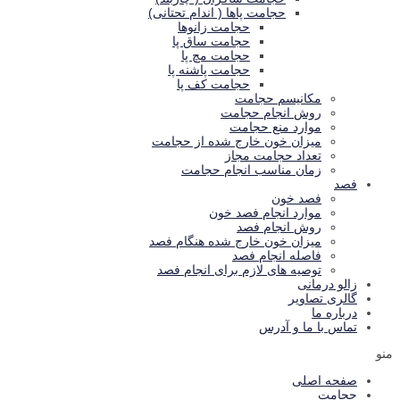
حجامت پاها ( اندام تحتانی)
حجامت زانوها
حجامت ساق پا
حجامت مچ پا
حجامت پاشنه پا
حجامت کف پا
مكانيسم حجامت
روش انجام حجامت
موارد منع حجامت
ميزان خون خارج شده از حجامت
تعداد حجامت مجاز
زمان مناسب انجام حجامت
فصد
فصد خون
موارد انجام فصد خون
روش انجام فصد
میزان خون خارج شده هنگام فصد
فاصله انجام فصد
توصیه های لازم برای انجام فصد
زالو درمانی
گالری تصاوير
درباره ما
تماس با ما و آدرس
منو
صفحه اصلی
حجامت