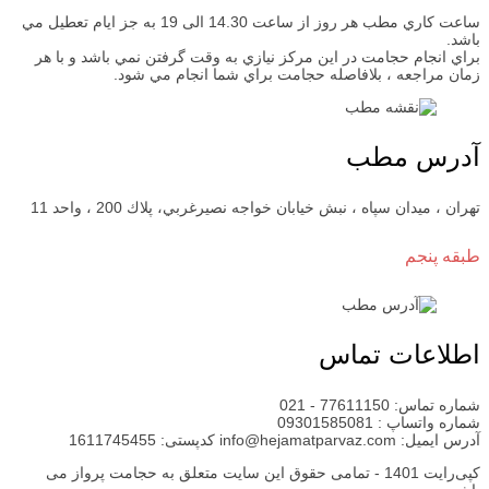
ساعت كاري مطب هر روز از ساعت 14.30 الی 19 به جز ايام تعطيل مي
باشد.
براي انجام حجامت در اين مركز نيازي به وقت گرفتن نمي باشد و با هر
زمان مراجعه ، بلافاصله حجامت براي شما انجام مي شود.
آدرس مطب
تهران ، ميدان سپاه ، نبش خيابان خواجه نصيرغربي، پلاك 200 ، واحد 11
طبقه پنجم
اطلاعات تماس
شماره تماس: 77611150 - 021
شماره واتساپ : 09301585081
آدرس ايميل: info@hejamatparvaz.com کدپستی: 1611745455
کپی‌رایت 1401 - تمامی حقوق اين سايت متعلق به حجامت پرواز می