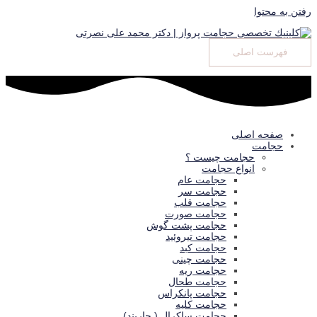
رفتن به محتوا
فهرست اصلی
صفحه اصلی
حجامت
حجامت چيست ؟
انواع حجامت
حجامت عام
حجامت سر
حجامت قلب
حجامت صورت
حجامت پشت گوش
حجامت تیروئید
حجامت كبد
حجامت چینی
حجامت ريه
حجامت طحال
حجامت پانکراس
حجامت كليه
حجامت ساکرال ( چاربند)