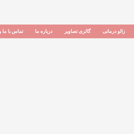
زالو درمانی
گالری تصاوير
درباره ما
تماس با ما 