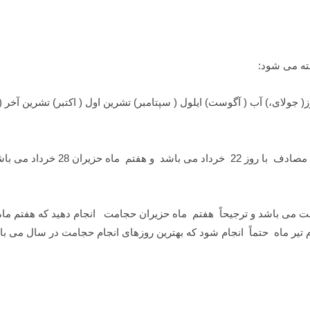
ته می شود:
ز( جولای،) آب ( آگوست) ایلول ( سپتامبر) تشرین اول ( اکتبر) تشرین آخر ( 
84 روز از شروع نوروز ، حزيران شروع میگردد يعن