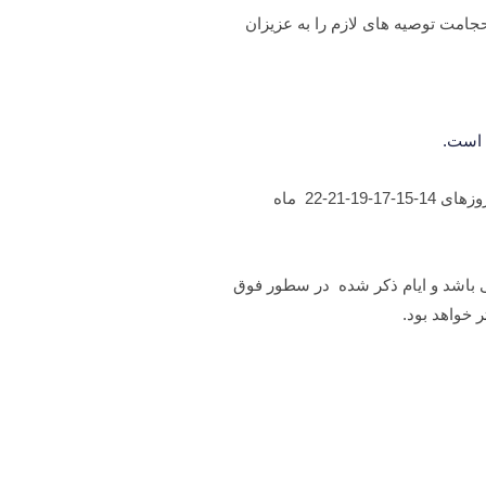
د که در اینجا براساس نظرات جمعي و همچنین تجربه 25 سالة کار در زمینه حجامت توصیه های لازم را به عزیزان
 است.
در مورد ایام و روزهاي مناسب هم اگر هفدهم (17) ماه قمری که مصادف با سه شنبه باشد بهترین زمان انجام حجامت مي باشد و پس از آن روزهای 14-15-17-19-21-22 ماه
ی باشد و ايام ذكر شده در سطور فوق
 خواهد بود.