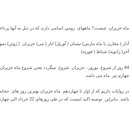
ماه حزیران چیست؟ ماههای رومي اسامی دارند که در ذیل به آنها پرداخ
آذار ( مقارن با ماه مارس) نیسان ( آوریل) ایار ( می) حزيران ( ژوئن) تمو
آخر( ژانویه) شباط ( فوریه)
چهارم تیر ماه می باشد.
باشد بنابراین توصیه اکید اينست که در طی روزهاي 22 خرداد الی چهارم تیر ماه حتماً انجام شود که بهترین روزهای انجام حجامت در سال می باشد.